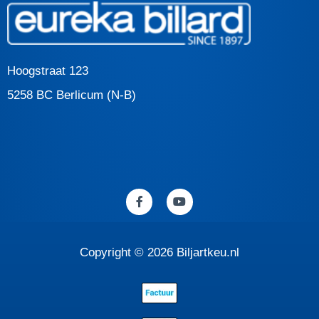
Hoogstraat 123
5258 BC Berlicum (N-B)
F
Y
a
o
c
u
e
t
b
u
o
b
Copyright © 2026 Biljartkeu.nl
o
e
k
-
f