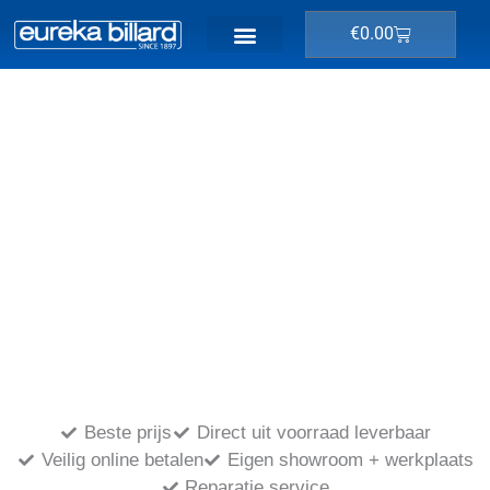
Ga
Winkelwage
€
0.00
naar
de
inhoud
Beste prijs
Direct uit voorraad leverbaar
BILJARTS
Veilig online betalen
Eigen showroom + werkplaats
Reparatie service