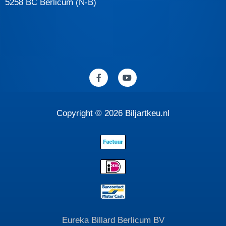
5258 BC Berlicum (N-B)
F
Y
a
o
c
u
e
t
b
u
o
b
Copyright © 2026 Biljartkeu.nl
o
e
k
-
f
Eureka Billard Berlicum BV