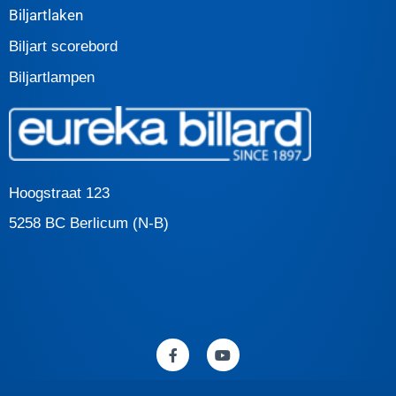
Biljartlaken
Biljart scorebord
Biljartlampen
Hoogstraat 123
5258 BC Berlicum (N-B)
F
Y
a
o
c
u
e
t