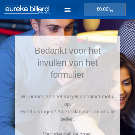
Ga
Winkelwage
€
0.00
naar
de
inhoud
Bedankt voor het
invullen van het
formulier
Wij nemen zo snel mogelijk contact met u
op.
Heeft u vragen? Aarzel dan niet om ons te
bellen.
Met vriendelijke groet,