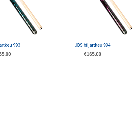
jartkeu 993
JBS biljartkeu 994
65.00
€
165.00