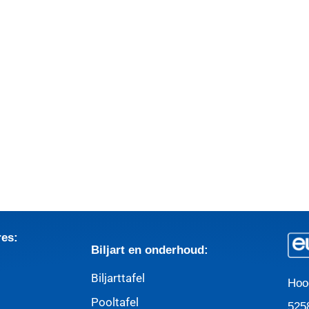
res:
Biljart en onderhoud:
Biljarttafel
Hoo
Pooltafel
525