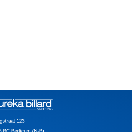
gstraat 123
8 BC Berlicum (N-B)