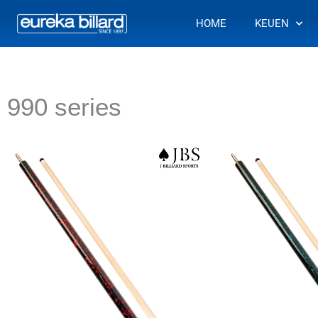
Ga
HOME
KEUEN
naar
de
inhoud
990 series