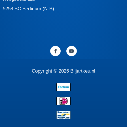
5258 BC Berlicum (N-B)
F
Y
a
o
c
u
e
t
b
u
o
b
Copyright © 2026 Biljartkeu.nl
o
e
k
-
f