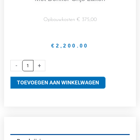
Opbouwkosten € 375,00
€
2,200.00
Pooltafel
-
+
Elimanator
III
TOEVOEGEN AAN WINKELWAGEN
8
ft
Matzwart
Met
donker
grijs
laken