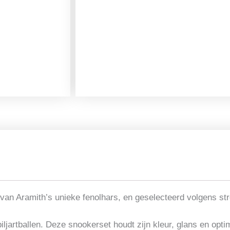
set
Aramith
52.4mm
Premier
aantal
van Aramith’s unieke fenolhars, en geselecteerd volgens stre
 biljartballen. Deze snookerset houdt zijn kleur, glans en op