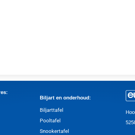
res:
Biljart en onderhoud:
Biljarttafel
Hoo
Pooltafel
525
Snookertafel