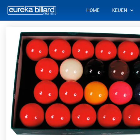
Ga
HOME
KEUEN
naar
de
inhoud