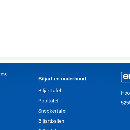
res:
Biljart en onderhoud:
Biljarttafel
Hoo
Pooltafel
525
Snookertafel
Biljartballen