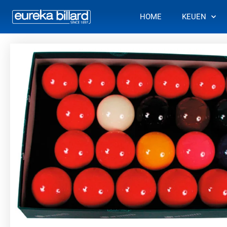
Ga
HOME
KEUEN
naar
de
inhoud