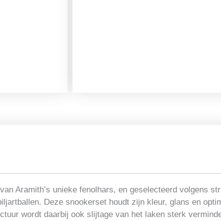
set
Aramith
57.2mm
Premier
aantal
van Aramith’s unieke fenolhars, en geselecteerd volgens stre
 biljartballen. Deze snookerset houdt zijn kleur, glans en op
ctuur wordt daarbij ook slijtage van het laken sterk vermind