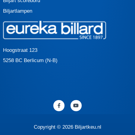
Biljart scorebord
Biljartlampen
Hoogstraat 123
5258 BC Berlicum (N-B)
F
Y
a
o
c
u
e
t
b
u
o
b
Copyright © 2026 Biljartkeu.nl
o
e