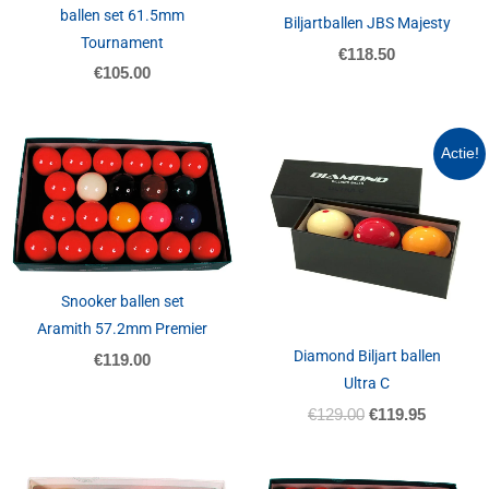
ballen set 61.5mm
Biljartballen JBS Majesty
Tournament
€
118.50
€
105.00
Oorspronkelijk
Huidige
Actie!
prijs
prijs
was:
is:
€129.00.
€119.95.
Snooker ballen set
Aramith 57.2mm Premier
Diamond Biljart ballen
€
119.00
Ultra C
€
129.00
€
119.95