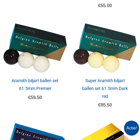
€
55.00
Super Aramith biljart
Aramith biljart ballen set
ballen set 61.5mm Dark
61.5mm Premier
red
€
59.50
€
95.50
Oorspronkelijk
Huidige
Actie!
prijs
prijs
was:
is: