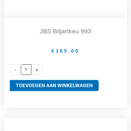
JBS Biljartkeu 993
€
165.00
JBS
-
+
biljartkeu
993
TOEVOEGEN AAN WINKELWAGEN
aantal