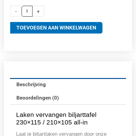
Classone
-
+
Tp-
5
TOEVOEGEN AAN WINKELWAGEN
incl.
montage
aantal
Beschrijving
Beoordelingen (0)
Laken vervangen biljarttafel
230×115 / 210×105 all-in
Laat je biljartlaken vervangen door onze