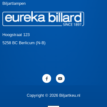
Biljartlampen
Hoogstraat 123
5258 BC Berlicum (N-B)
F
Y
a
o
c
u
e
t
b
u
o
b
Copyright © 2026 Biljartkeu.nl
o
e
k
-