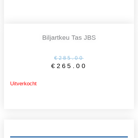
Biljartkeu Tas JBS
Oorspronkelijke
Huidige
€
285.00
€
265.00
prijs
prijs
was:
is:
€285.00.
€265.00.
Uitverkocht