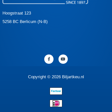
Hoogstraat 123
5258 BC Berlicum (N-B)
F
Y
a
o
c
u
e
t
b
u
o
b
Copyright © 2026 Biljartkeu.nl
o
e
k
-
f