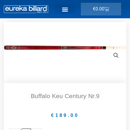
Ga
Winkelwage
€
0.00
naar
de
inhoud
Buffalo Keu Century Nr.9
€
189.00