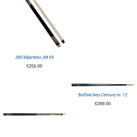
JBS biljartkeu JM 09
€
255.00
NIET OP VOORRAAD
Buffalo keu Century nr. 12
€
269.00