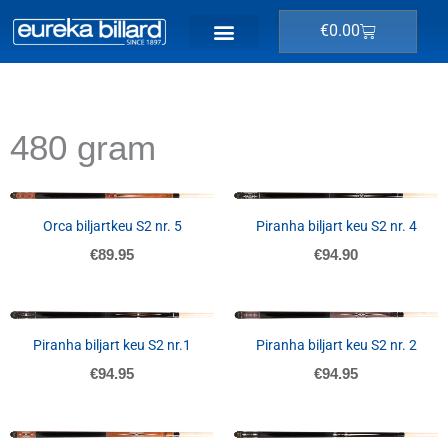
Ga
Winkelwage
€
0.00
naar
de
inhoud
480 gram
NIET OP VOORRAAD
NIET OP VOORRAAD
Orca biljartkeu S2 nr. 5
Piranha biljart keu S2 nr. 4
€
89.95
€
94.90
NIET OP VOORRAAD
NIET OP VOORRAAD
Piranha biljart keu S2 nr.1
Piranha biljart keu S2 nr. 2
€
94.95
€
94.95
NIET OP VOORRAAD
NIET OP VOORRAAD