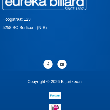
Hoogstraat 123
5258 BC Berlicum (N-B)
F
Y
a
o
c
u
e
t
b
u
o
b
Copyright © 2026 Biljartkeu.nl
o
e
k
-
f