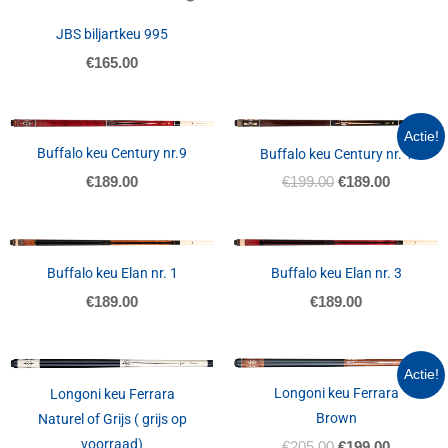
JBS biljartkeu 995
€
165.00
Oorspronkelijk
Huidige
Actie!
prijs
prijs
Buffalo keu Century nr.9
Buffalo keu Century nr. 1
was:
is:
€199.00.
€189.00.
€
189.00
€
199.00
€
189.00
Buffalo keu Elan nr. 1
Buffalo keu Elan nr. 3
€
189.00
€
189.00
NIET OP VOORRAAD
NIET OP VOORRAAD
Oorspronkelijk
Huidige
Actie!
prijs
prijs
Longoni keu Ferrara
Longoni keu Ferrara
was:
is:
Brown
Naturel of Grijs ( grijs op
€205.00.
€199.00.
voorraad)
€
205.00
€
199.00