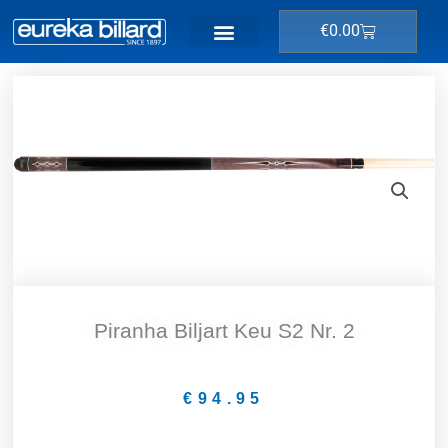
Ga
Winkelwage
€
0.00
naar
de
inhoud
Piranha Biljart Keu S2 Nr. 2
€
94.95