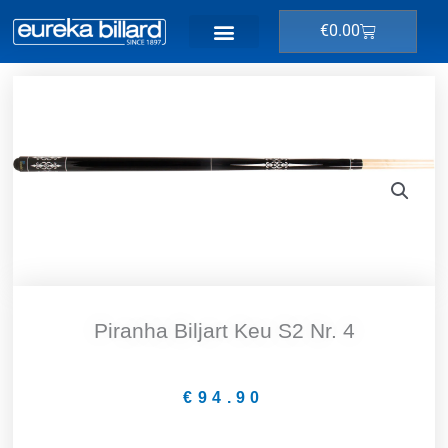
Ga
Winkelwage
€
0.00
naar
de
inhoud
Piranha Biljart Keu S2 Nr. 4
€
94.90