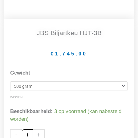
JBS Biljartkeu HJT-3B
€
1,745.00
JBS
Gewicht
biljartkeu
HJT-
3B
WISSEN
aantal
Beschikbaarheid:
3 op voorraad (kan nabesteld
worden)
-
+