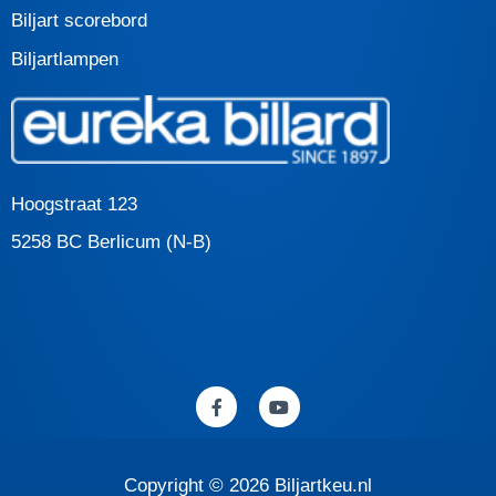
Biljart scorebord
Biljartlampen
Hoogstraat 123
5258 BC Berlicum (N-B)
F
Y
a
o
c
u
e
t
b
u
o
b
Copyright © 2026 Biljartkeu.nl