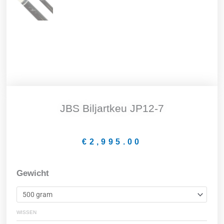
JBS Biljartkeu JP12-7
€
2,995.00
JBS
Gewicht
biljartkeu
JP12-
7
WISSEN
aantal