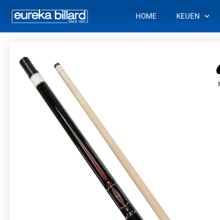
Ga
HOME
KEUEN
naar
de
inhoud