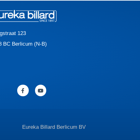
gstraat 123
8 BC Berlicum (N-B)
F
Y
a
o
c
u
e
t
b
u
o
b
o
e
k
-
Eureka Billard Berlicum BV
f